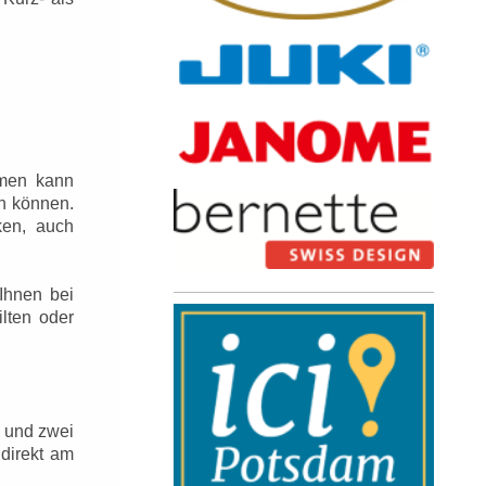
hmen kann
n können.
ken, auch
Ihnen bei
lten oder
y und zwei
 direkt am