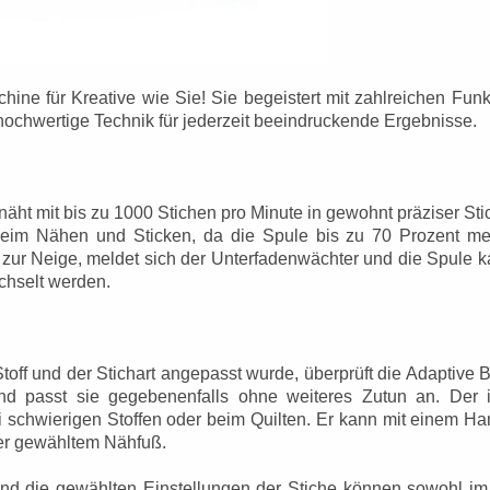
hine für Kreative wie Sie! Sie begeistert mit zahlreichen Funk
 hochwertige Technik für jederzeit beeindruckende Ergebnisse.
ht mit bis zu 1000 Stichen pro Minute in gewohnt präziser Stic
beim Nähen und Sticken, da die Spule bis zu 70 Prozent m
zur Neige, meldet sich der Unterfadenwächter und die Spule 
chselt werden.
ff und der Stichart angepasst wurde, überprüft die Adaptive
 passt sie gegebenenfalls ohne weiteres Zutun an. Der in
ei schwierigen Stoffen oder beim Quilten. Er kann mit einem Han
er gewähltem Nähfuß.
 und die gewählten Einstellungen der Stiche können sowohl im