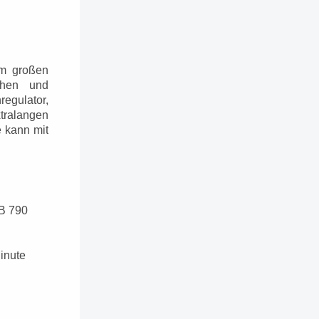
em großen
ähen und
egulator,
ralangen
e kann mit
B 790
inute