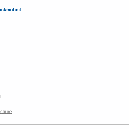
ickeinheit:
l
schüre