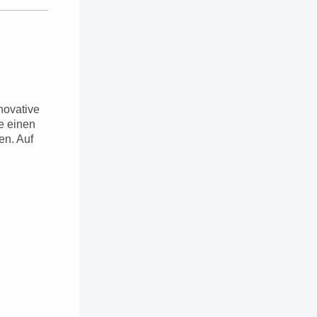
nnovative
e einen
en. Auf