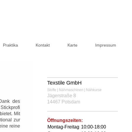
Praktika
Kontakt
Karte
Impressum
Texstile GmbH
Stoffe | Nähmaschinen | Nähkurse
Jägerstraße 8
 Dank des
14467 Potsdam
Stickprofi
ietet. Mit
ional zur
Öffnungszeiten:
eine reine
Montag-Freitag
10:00-18:00