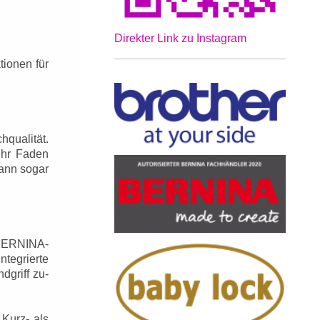
Direkter Link zu Instagram
tionen für
hqualität.
ehr Faden
kann sogar
 BERNINA-
tegrierte
dgriff zu-
 Kurz- als