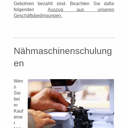
Gebühren bezahlt sind. Beachten Sie dafür
folgenden
Auszug aus unseren
Geschäftsbedingungen.
Nähmaschinenschulung
en
Wen
n
Sie
bei
m
Kauf
eine
r